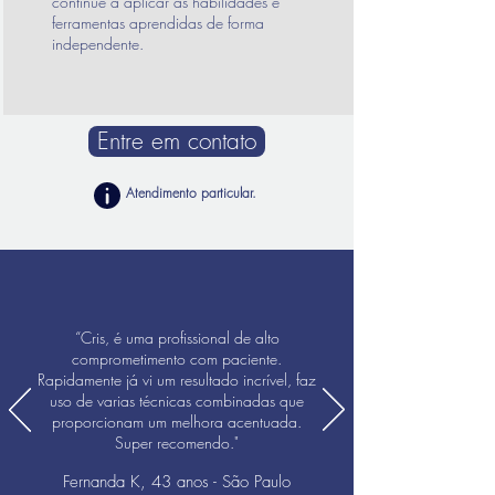
continue a aplicar as habilidades e
ferramentas aprendidas de forma
independente.
Entre em contato
Atendimento particular
.
“Cris, é uma profissional de alto
comprometimento com paciente.
Rapidamente já vi um resultado incrível, faz
uso de varias técnicas combinadas que
proporcionam um melhora acentuada.
Super recomendo."
Fernanda K, 43 anos - São Paulo