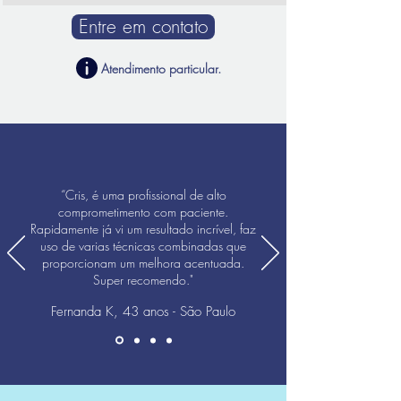
Entre em contato
Atendimento particular
.
“Cris, é uma profissional de alto
comprometimento com paciente.
Rapidamente já vi um resultado incrível, faz
uso de varias técnicas combinadas que
proporcionam um melhora acentuada.
Super recomendo."
Fernanda K, 43 anos - São Paulo