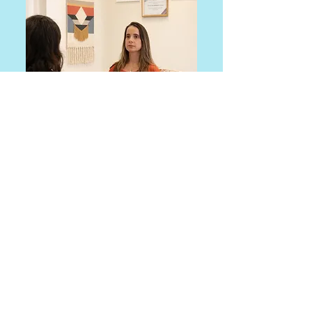
Rua José Felix de Oliveira, 834
Granja Viana - Cotia - SP
CEP
06708-645
Estacionamento no local.